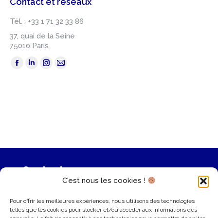
Contact et réseaux
Tél. : +33 1 71 32 33 86
37, quai de la Seine
75010 Paris
Trouvez nous sur :
La
La
La
La
page
page
page
page
Facebook
LinkedIn
Instagram
E-
s'ouvre
s'ouvre
s'ouvre
mail
dans
dans
dans
s'ouvre
une
une
une
dans
nouvelle
nouvelle
nouvelle
une
fenêtre
fenêtre
fenêtre
nouvelle
Contact
fenêtre
C'est nous les cookies !
37, quai de la Seine
75019 Paris
Pour offrir les meilleures expériences, nous utilisons des technologies
telles que les cookies pour stocker et/ou accéder aux informations des
+33 1 71 32 33 86