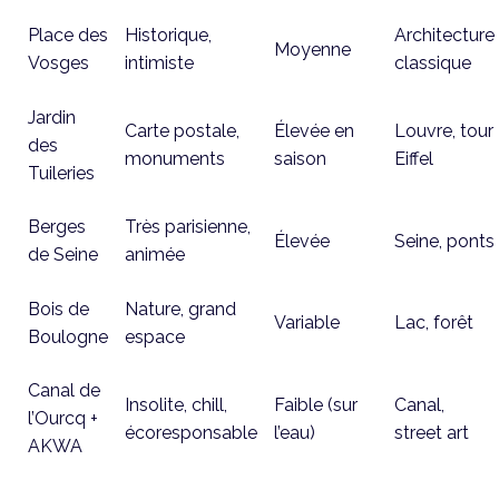
Place des
Historique,
Architecture
Moyenne
Vosges
intimiste
classique
Jardin
Carte postale,
Élevée en
Louvre, tour
des
monuments
saison
Eiffel
Tuileries
Berges
Très parisienne,
Élevée
Seine, ponts
de Seine
animée
Bois de
Nature, grand
Variable
Lac, forêt
Boulogne
espace
Canal de
Insolite, chill,
Faible (sur
Canal,
l’Ourcq +
écoresponsable
l’eau)
street art
AKWA