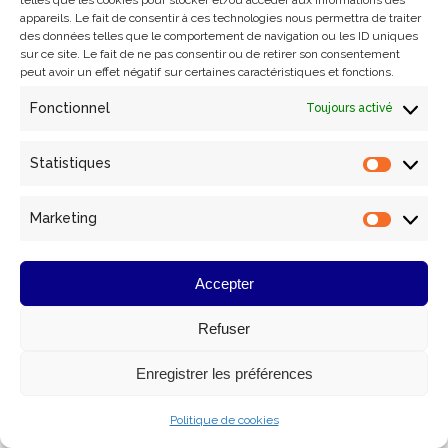
telles que les cookies pour stocker et/ou accéder aux informations des
s’épanouit librement. Des quais aux murs
appareils. Le fait de consentir à ces technologies nous permettra de traiter
environnants, le street art métamorphose
des données telles que le comportement de navigation ou les ID uniques
l’espace public en un lieu de créativité et
sur ce site. Le fait de ne pas consentir ou de retirer son consentement
peut avoir un effet négatif sur certaines caractéristiques et fonctions.
d’expression unique. Plongez dans cet univers
artistique vibrant, où le Festival Street Art
Fonctionnel
Toujours activé
Avenue attire chaque année artistes…
Statistiques
Statist
Marketing
Market
Accepter
© AKWA 2025
Accès aux mentions légales
Refuser
Enregistrer les préférences
Politique de cookies