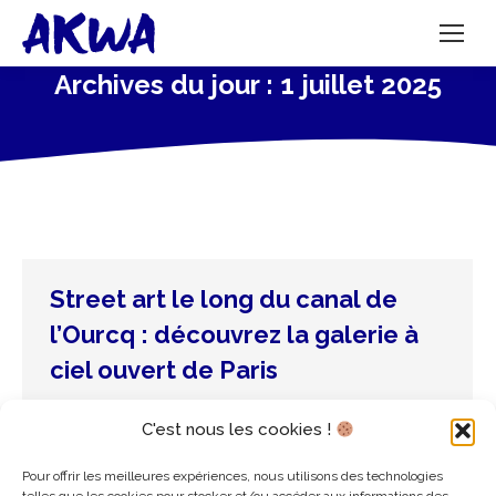
Archives du jour :
1 juillet 2025
Street art le long du canal de
l’Ourcq : découvrez la galerie à
ciel ouvert de Paris
Non catégorisé
Par
admin3835
1 juillet 2025
C'est nous les cookies !
Le canal de l’Ourcq à Paris se transforme en un
véritable musée à ciel ouvert, où l’art urbain
Pour offrir les meilleures expériences, nous utilisons des technologies