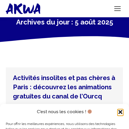
Archives du jour :
5 août 2025
Activités insolites et pas chères à
Paris : découvrez les animations
gratuites du canal de l’Ourcq
Non catégorisé
Par
admin3835
5 août 2025
C'est nous les cookies !
AKWA vous invite à explorer des activités
insolites à Paris, sans vous ruiner. Notre ponton
Pour offrir les meilleures expériences, nous utilisons des technologies