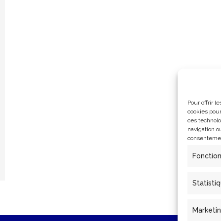
Pour offrir 
cookies pour
ces technolo
navigation ou
consentement
Fonctio
Statisti
Marketi