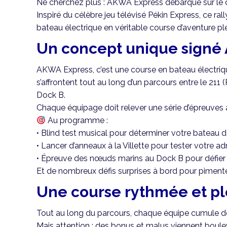
Ne cherchez plus : AKWA Express débarque sur le c
Inspiré du célèbre jeu télévisé Pékin Express, ce r
bateau électrique en véritable course d’aventure plei
Un concept unique sign
AKWA Express, c’est une course en bateau électriqu
s’affrontent tout au long d’un parcours entre le 211 (
Dock B.
Chaque équipage doit relever une série d’épreuves a
Au programme :
• Blind test musical pour déterminer votre bateau 
• Lancer d’anneaux à la Villette pour tester votre a
• Épreuve des nœuds marins au Dock B pour défier v
Et de nombreux défis surprises à bord pour pimente
Une course rythmée et p
Tout au long du parcours, chaque équipe cumule des
Mais attention : des bonus et malus viennent boule