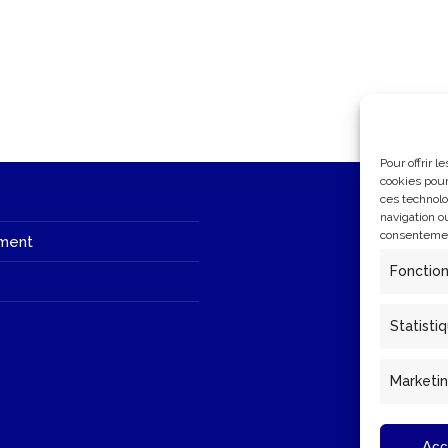
Pour offrir 
cookies pour
ces technolo
navigation ou
consentement
ment
Fonctio
Statisti
Marketi
Acc