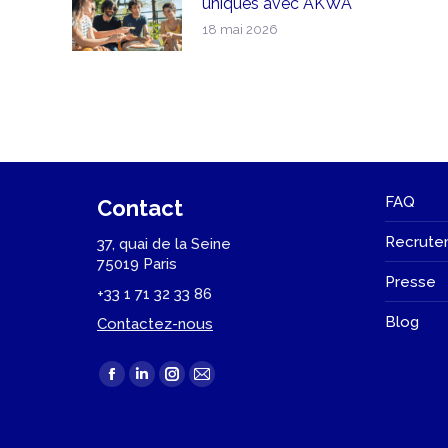
uniques avec AKWA
18 mai 2026
FAQ
Contact
Recrute
37, quai de la Seine
75019 Paris
Presse
+33 1 71 32 33 86
Blog
Contactez-nous
Trouvez nous sur :
La
La
La
La
page
page
page
page
Facebook
LinkedIn
Instagram
E-