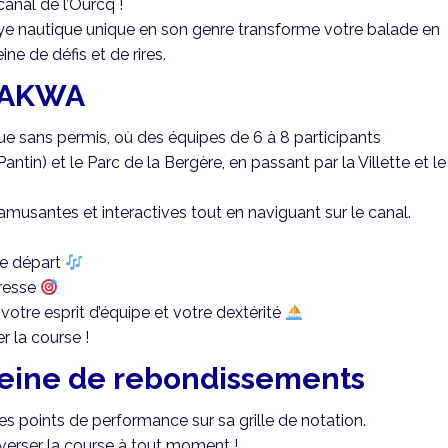
anal de l’Ourcq !
allye nautique unique en son genre transforme votre balade en
ne de défis et de rires.
é AKWA
e sans permis, où des équipes de 6 à 8 participants
Pantin) et le Parc de la Bergère, en passant par la Villette et le
musantes et interactives tout en naviguant sur le canal.
de départ
dresse
otre esprit d’équipe et votre dextérité
r la course !
leine de rebondissements
 points de performance sur sa grille de notation.
verser la course à tout moment !